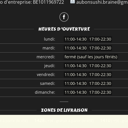
 d'entreprise:
BE1011969722
aubonsushi.braine@gma
HEURES D 'OUVERTURE
lundi:
11:00-14:30
17:00-22:30
mardi:
11:00-14:30
17:00-22:30
mercredi:
fermé (sauf les jours fériés)
jeudi:
11:00-14:30
17:00-22:30
vendredi:
11:00-14:30
17:00-22:30
samedi:
11:00-14:30
17:00-22:30
dimanche:
11:00-14:30
17:00-22:30
ZONES DE LIVRAISON
1428
1410
it à partir de 45€)
( +5€ , gratuit à partir de 45€)
( +5€ , gra