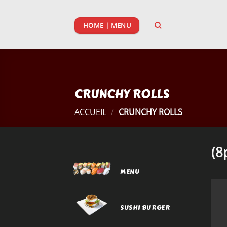
Passer
au
HOME | MENU
contenu
CRUNCHY ROLLS
ACCUEIL
/
CRUNCHY ROLLS
(8
MENU
SUSHI BURGER