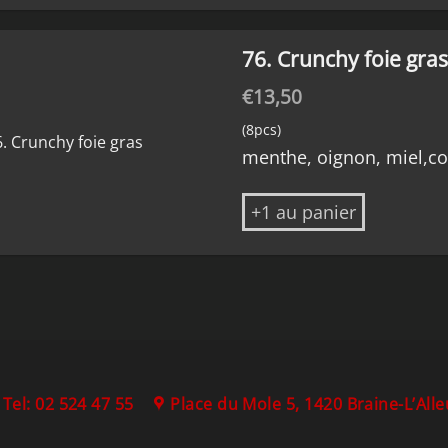
76. Crunchy foie gra
€
13,50
(8pcs)
menthe, oignon, miel,cou
+1 au panier
Tel: 02 524 47 55
Place du Mole 5, 1420 Braine-L’All