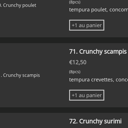
(8pcs)
tempura poulet, conco
+1 au panier
71. Crunchy scampis
€
12,50
(8pcs)
tempura crevettes, con
+1 au panier
72. Crunchy surimi