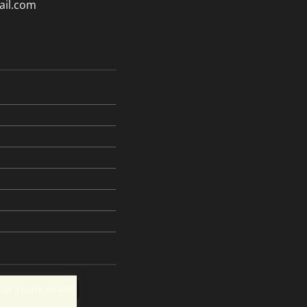
il.com
tuit à partir de 45€)