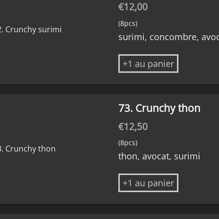
€
12,00
(8pcs)
surimi, concombre, avo
+1 au panier
73. Crunchy thon
€
12,50
(8pcs)
thon, avocat, surimi
+1 au panier