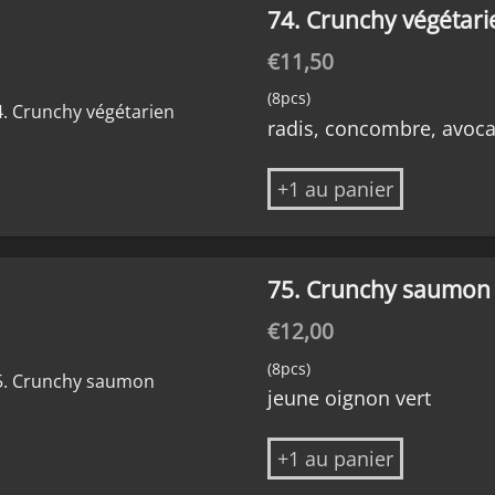
74. Crunchy végétari
€
11,50
(8pcs)
radis, concombre, avoca
+1 au panier
75. Crunchy saumon
€
12,00
(8pcs)
jeune oignon vert
+1 au panier